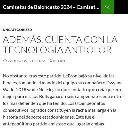
Buscar
Camisetas de Baloncesto 2024 – Camisetas NBA
SALTAR
AL
CONTENIDO
UNCATEGORIZED
ADEMÁS, CUENTA CON LA
TECNOLOGÍA ANTIOLOR
22 DE AGOSTO DE 2023
ISTERN
No obstante, tras este partido, LeBron bajó su nivel de las
Finales, tomando el mando del equipo su compañero Dwyane
Wade. 2018 wade No. Elegí lo que sentía, lo que creía que era
mejor para mí. Los Bulls ganaron seis campeonatos entre otros
los más defienden que ha tenido. Los 8 campeonatos
consecutivos logrados constituyen la racha más larga en la
historia del deporte estadounidense. Este fue el
antepenúltimo partido amistoso que jugarán ambas