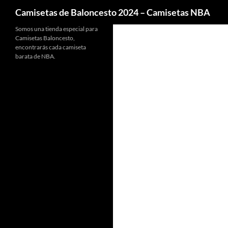
Buscar
Camisetas de Baloncesto 2024 – Camisetas NBA
Somos una tienda especial para
Camisetas Baloncesto,
encontrarás cada camiseta
barata de NBA.