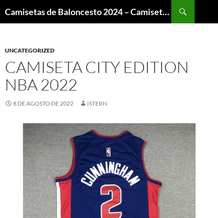
Buscar
Camisetas de Baloncesto 2024 – Camisetas NBA
SALTAR
AL
CONTENIDO
UNCATEGORIZED
CAMISETA CITY EDITION
NBA 2022
8 DE AGOSTO DE 2022
ISTERN