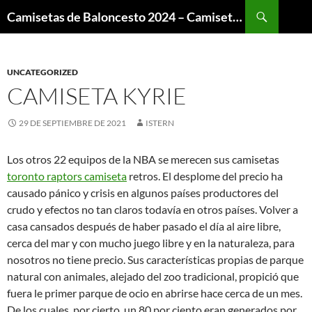
Buscar
Camisetas de Baloncesto 2024 – Camisetas NBA
SALTAR
AL
CONTENIDO
UNCATEGORIZED
CAMISETA KYRIE
29 DE SEPTIEMBRE DE 2021
ISTERN
Los otros 22 equipos de la NBA se merecen sus camisetas
toronto raptors camiseta
retros. El desplome del precio ha
causado pánico y crisis en algunos países productores del
crudo y efectos no tan claros todavía en otros países. Volver a
casa cansados después de haber pasado el día al aire libre,
cerca del mar y con mucho juego libre y en la naturaleza, para
nosotros no tiene precio. Sus características propias de parque
natural con animales, alejado del zoo tradicional, propició que
fuera le primer parque de ocio en abrirse hace cerca de un mes.
De los cuales, por cierto, un 80 por ciento eran generados por