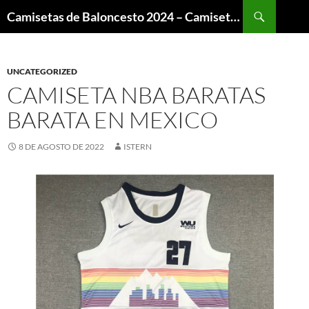
Buscar
Camisetas de Baloncesto 2024 – Camisetas NBA
SALTAR
AL
CONTENIDO
UNCATEGORIZED
CAMISETA NBA BARATAS
BARATA EN MEXICO
8 DE AGOSTO DE 2022
ISTERN