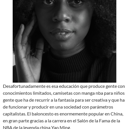
Desafortunadamente es esa educación que produce gente con
conocimientos limitados, camisetas con manga nba para niños
gente que ha de recurrir a la fantasía para ser creativa y que ha
de funcionar y producir en una sociedad con parámetros
capitalistas. El baloncesto es enormemente popular en China,
en gran parte gracias a la carrera en el Salón de la Fama de la
NBA de la leyenda china Yao Ming.