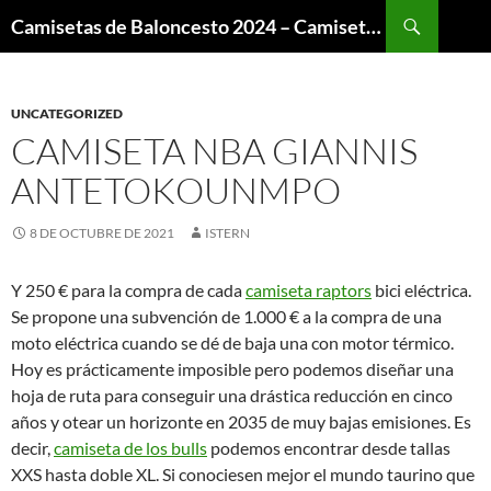
Buscar
Camisetas de Baloncesto 2024 – Camisetas NBA
SALTAR
AL
CONTENIDO
UNCATEGORIZED
CAMISETA NBA GIANNIS
ANTETOKOUNMPO
8 DE OCTUBRE DE 2021
ISTERN
Y 250 € para la compra de cada
camiseta raptors
bici eléctrica.
Se propone una subvención de 1.000 € a la compra de una
moto eléctrica cuando se dé de baja una con motor térmico.
Hoy es prácticamente imposible pero podemos diseñar una
hoja de ruta para conseguir una drástica reducción en cinco
años y otear un horizonte en 2035 de muy bajas emisiones. Es
decir,
camiseta de los bulls
podemos encontrar desde tallas
XXS hasta doble XL. Si conociesen mejor el mundo taurino que