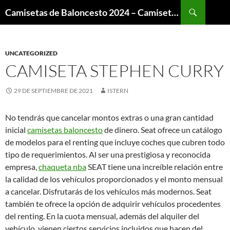
Buscar
Camisetas de Baloncesto 2024 – Camisetas NBA
SALTAR
AL
CONTENIDO
UNCATEGORIZED
CAMISETA STEPHEN CURRY
29 DE SEPTIEMBRE DE 2021
ISTERN
No tendrás que cancelar montos extras o una gran cantidad
inicial
camisetas baloncesto
de dinero. Seat ofrece un catálogo
de modelos para el renting que incluye coches que cubren todo
tipo de requerimientos. Al ser una prestigiosa y reconocida
empresa,
chaqueta nba
SEAT tiene una increíble relación entre
la calidad de los vehículos proporcionados y el monto mensual
a cancelar. Disfrutarás de los vehículos más modernos. Seat
también te ofrece la opción de adquirir vehículos procedentes
del renting. En la cuota mensual, además del alquiler del
vehículo, vienen ciertos servicios incluidos que hacen del