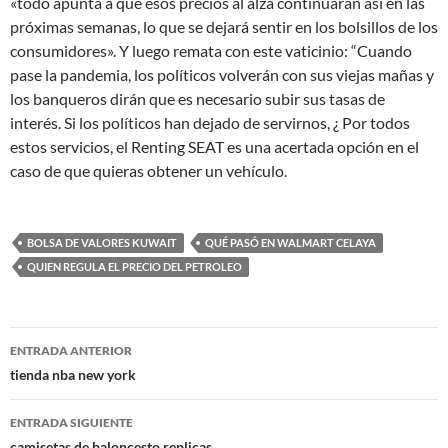
«todo apunta a que esos precios al alza continuarán así en las
próximas semanas, lo que se dejará sentir en los bolsillos de los
consumidores». Y luego remata con este vaticinio: “Cuando
pase la pandemia, los políticos volverán con sus viejas mañas y
los banqueros dirán que es necesario subir sus tasas de
interés. Si los políticos han dejado de servirnos, ¿ Por todos
estos servicios, el Renting SEAT es una acertada opción en el
caso de que quieras obtener un vehículo.
BOLSA DE VALORES KUWAIT
QUÉ PASÓ EN WALMART CELAYA
QUIEN REGULA EL PRECIO DEL PETROLEO
Navegación
ENTRADA ANTERIOR
de
tienda nba new york
entradas
ENTRADA SIGUIENTE
camisetas de baloncesto replicas