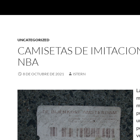
UNCATEGORIZED
CAMISETAS DE IMITACIO
NBA
8 DE OCTUBRE DE 2021
ISTERN
L
m
m
p
u
p
v