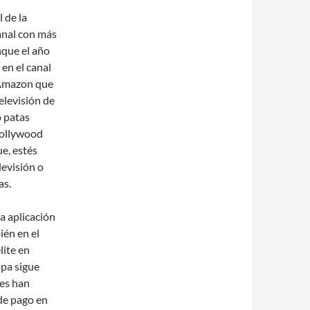
 de la
anal con más
nque el año
en el canal
 Amazon que
elevisión de
o patas
 Hollywood
e, estés
levisión o
as.
a aplicación
ién en el
lite en
pa sigue
ses han
 de pago en