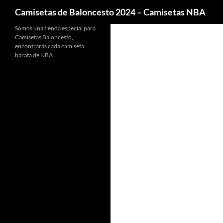
Buscar
Camisetas de Baloncesto 2024 – Camisetas NBA
Somos una tienda especial para
Camisetas Baloncesto,
encontrarás cada camiseta
barata de NBA.