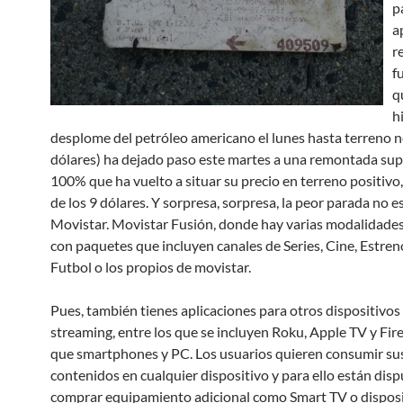
p
a
r
f
q
h
desplome del petróleo americano el lunes hasta terreno n
dólares) ha dejado paso este martes a una remontada supe
100% que ha vuelto a situar su precio en terreno positivo
de los 9 dólares. Y sorpresa, sorpresa, la peor parada no e
Movistar. Movistar Fusión, donde hay varias modalidades 
con paquetes que incluyen canales de Series, Cine, Estren
Futbol o los propios de movistar.
Pues, también tienes aplicaciones para otros dispositivos
streaming, entre los que se incluyen Roku, Apple TV y Fire 
que smartphones y PC. Los usuarios quieren consumir su
contenidos en cualquier dispositivo y para ello están disp
comprar equipamiento adicional como Smart TV o disposi