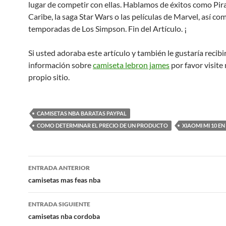
lugar de competir con ellas. Hablamos de éxitos como Pira
Caribe, la saga Star Wars o las películas de Marvel, así co
temporadas de Los Simpson. Fin del Artículo. ¡
Si usted adoraba este artículo y también le gustaría recibi
información sobre
camiseta lebron james
por favor visite
propio sitio.
CAMISETAS NBA BARATAS PAYPAL
COMO DETERMINAR EL PRECIO DE UN PRODUCTO
XIAOMI MI 10 EN
Navegación
ENTRADA ANTERIOR
de
camisetas mas feas nba
entradas
ENTRADA SIGUIENTE
camisetas nba cordoba