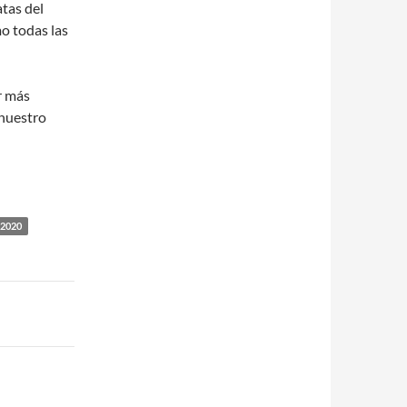
tas del
mo todas las
r más
 nuestro
 2020