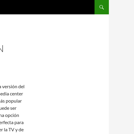
SALTAR AL CONTENIDO
N
a versión del
edia center
ás popular
uede ser
na opción
erfecta para
er la TV y de