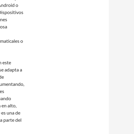
Android o
ispositivos
ones
dosa
amaticales o
n este
se adapta a
de
rgumentando,
es
Cuando
 en alto,
 es una de
a parte del