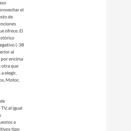
aso
provechar el
esto de
unciones
ue ofrece. El
istórico
egativo (-38
rior al
, por encima
s otra que
a elegir,
os, Motor,
 de
TV, al igual
s
uestos a
tivos tipo