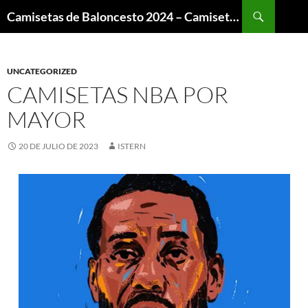
Buscar
Camisetas de Baloncesto 2024 – Camisetas NBA
SALTAR
AL
CONTENIDO
UNCATEGORIZED
CAMISETAS NBA POR
MAYOR
20 DE JULIO DE 2023
ISTERN