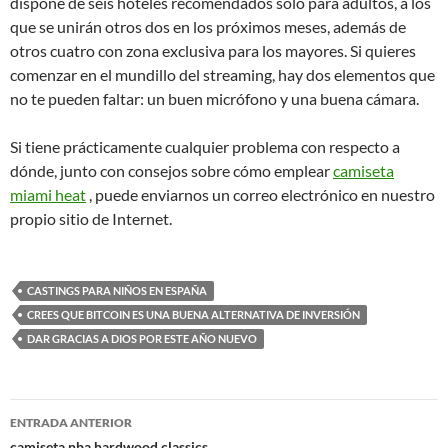
dispone de seis hoteles recomendados solo para adultos, a los
que se unirán otros dos en los próximos meses, además de
otros cuatro con zona exclusiva para los mayores. Si quieres
comenzar en el mundillo del streaming, hay dos elementos que
no te pueden faltar: un buen micrófono y una buena cámara.
Si tiene prácticamente cualquier problema con respecto a
dónde, junto con consejos sobre cómo emplear
camiseta
miami heat
, puede enviarnos un correo electrónico en nuestro
propio sitio de Internet.
CASTINGS PARA NIÑOS EN ESPAÑA
CREES QUE BITCOIN ES UNA BUENA ALTERNATIVA DE INVERSIÓN
DAR GRACIAS A DIOS POR ESTE AÑO NUEVO
Navegación
ENTRADA ANTERIOR
camiseta nba hardwood classics