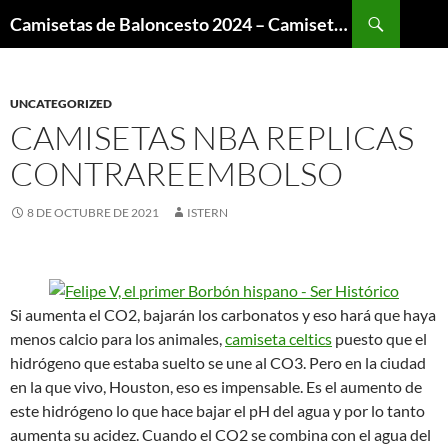
Buscar
Camisetas de Baloncesto 2024 – Camisetas NBA
SALTAR
AL
CONTENIDO
UNCATEGORIZED
CAMISETAS NBA REPLICAS
CONTRAREEMBOLSO
8 DE OCTUBRE DE 2021
ISTERN
Si aumenta el CO2, bajarán los carbonatos y eso hará que haya
menos calcio para los animales,
camiseta celtics
puesto que el
hidrógeno que estaba suelto se une al CO3. Pero en la ciudad
en la que vivo, Houston, eso es impensable. Es el aumento de
este hidrógeno lo que hace bajar el pH del agua y por lo tanto
aumenta su acidez. Cuando el CO2 se combina con el agua del