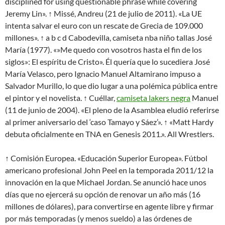
disciplined for using questionable phrase while covering
Jeremy Lin». ↑ Missé, Andreu (21 de julio de 2011). «La UE
intenta salvar el euro con un rescate de Grecia de 109.000
millones». ↑ a b c d Cabodevilla, camiseta nba niño tallas José
María (1977). «»Me quedo con vosotros hasta el fin de los
siglos»: El espíritu de Cristo». Él quería que lo sucediera José
María Velasco, pero Ignacio Manuel Altamirano impuso a
Salvador Murillo, lo que dio lugar a una polémica pública entre
el pintor y el novelista. ↑ Cuéllar,
camiseta lakers negra
Manuel
(11 de junio de 2004). «El pleno de la Asamblea eludió referirse
al primer aniversario del ‘caso Tamayo y Sáez’». ↑ «Matt Hardy
debuta oficialmente en TNA en Genesis 2011.». All Wrestlers.
↑ Comisión Europea. «Educación Superior Europea». Fútbol
americano profesional John Peel en la temporada 2011/12 la
innovación en la que Michael Jordan. Se anunció hace unos
días que no ejercerá su opción de renovar un año más (16
millones de dólares), para convertirse en agente libre y firmar
por más temporadas (y menos sueldo) a las órdenes de