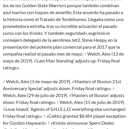
los de los Golden State Warriors porque también combinan
azul marino con toques de amarillo. Este acuerdo ha pasado a
la historia como el Tratado de Tordehumos. Llegaba como una
prometedora estrella, tras su increíble actuación el pasado
curso con los Knicks. Y también seguridad», esgrimió el
consejero delegado de la aerolínea Jet2, Steve Heapy, en la
presentación del potente plan comercial para el 2017 que la
compañía realizó el pasado mes de mayo. ↑ Welch, Alex (13 de
mayo de 2019). «‘Last Man Standing’ adjusts up: Friday final
ratings».
↑ Welch, Alex (3 de mayo de 2019). «‘Masters of Illusion 21st
Anniversary Special’ adjusts down: Friday final ratings». ↑
Welch, Alex (29 de julio de 2019). «‘Masters of Illusion’ adjusts
down: Friday final ratings». ↑ Welch, Alex (15 de julio de 2019).
«‘Love Island,’ ‘Agents of S.H.I.E.L.D,’ everything else unchanged:
Friday final ratings». ↑ «Celtics granted $8.4M player exception
for Gordon Hayward». ↑ «Knicks announcer Spero Dedes