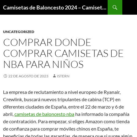
Buscar
Camisetas de Baloncesto 2024 – Camisetas NBA
SALTAR
AL
CONTENIDO
UNCATEGORIZED
COMPRAR DONDE
COMPRAR CAMISETAS DE
NBA PARA NIÑOS
22 DE AGOSTO DE 2023
ISTERN
La empresa de reclutamiento a nivel europeo de Ryanair,
Crewlink, buscará nuevos tripulantes de cabina (TCP) en
diferentes ciudades de España, entre el 22 de marzo y 6 de
abril,
camisetas de baloncesto nba
ha informado la compañía
de contratación. Para empezar, si eliges Amazon como tienda
de confianza para comprar móviles chinos en España, te
beneficias de todas las garantías, de manera que si surge algún