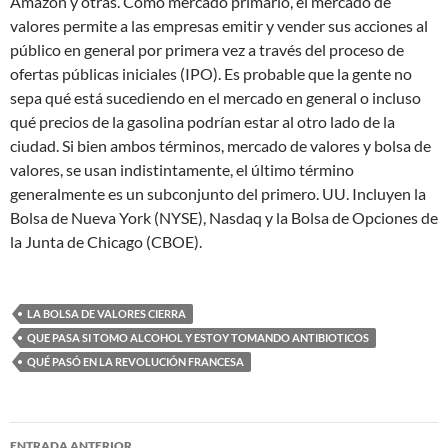
Amazon y otras. Como mercado primario, el mercado de
valores permite a las empresas emitir y vender sus acciones al
público en general por primera vez a través del proceso de
ofertas públicas iniciales (IPO). Es probable que la gente no
sepa qué está sucediendo en el mercado en general o incluso
qué precios de la gasolina podrían estar al otro lado de la
ciudad. Si bien ambos términos, mercado de valores y bolsa de
valores, se usan indistintamente, el último término
generalmente es un subconjunto del primero. UU. Incluyen la
Bolsa de Nueva York (NYSE), Nasdaq y la Bolsa de Opciones de
la Junta de Chicago (CBOE).
LA BOLSA DE VALORES CIERRA
QUE PASA SI TOMO ALCOHOL Y ESTOY TOMANDO ANTIBIOTICOS
QUÉ PASÓ EN LA REVOLUCIÓN FRANCESA
Navegación
ENTRADA ANTERIOR