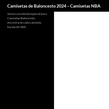
Buscar
Camisetas de Baloncesto 2024 – Camisetas NBA
Somos una tienda especial para
Camisetas Baloncesto,
encontrarás cada camiseta
barata de NBA.