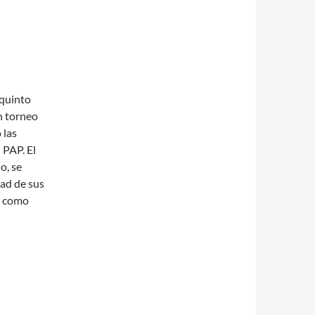
 quinto
n torneo
 las
 PAP. El
o, se
dad de sus
o como