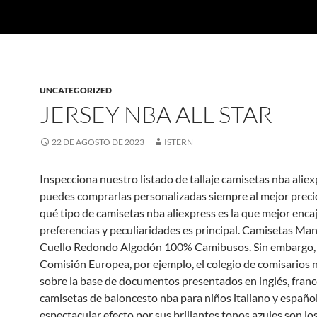
UNCATEGORIZED
JERSEY NBA ALL STAR
22 DE AGOSTO DE 2023
ISTERN
Inspecciona nuestro listado de tallaje camisetas nba alie
puedes comprarlas personalizadas siempre al mejor preci
qué tipo de camisetas nba aliexpress es la que mejor enca
preferencias y peculiaridades es principal. Camisetas Ma
Cuello Redondo Algodón 100% Camibusos. Sin embargo, 
Comisión Europea, por ejemplo, el colegio de comisarios 
sobre la base de documentos presentados en inglés, franc
camisetas de baloncesto nba para niños italiano y españo
espectacular efecto por sus brillantes tonos azules son lo