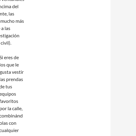
encima del
nte, las
on mucho más
 a las
estigación
ivil).
Si eres de
los que le
gusta vestir
las prendas
de tus
equipos
favoritos
por la calle,
combinánd
olas con
cualquier