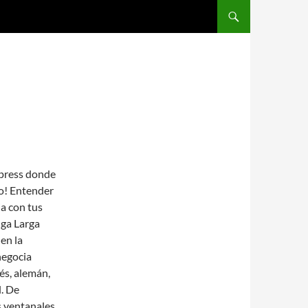
SALTAR AL CONTENIDO
xpress donde
o! Entender
ja con tus
nga Larga
en la
negocia
és, alemán,
l. De
s ventanales