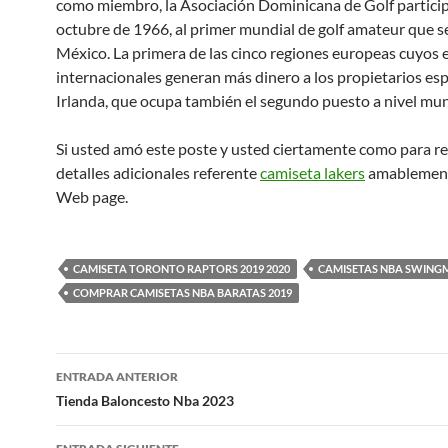
como miembro, la Asociación Dominicana de Golf particip
octubre de 1966, al primer mundial de golf amateur que se
México. La primera de las cinco regiones europeas cuyos 
internacionales generan más dinero a los propietarios es
Irlanda, que ocupa también el segundo puesto a nivel mun
Si usted amó este poste y usted ciertamente como para re
detalles adicionales referente
camiseta lakers
amablemente
Web page.
CAMISETA TORONTO RAPTORS 2019 2020
CAMISETAS NBA SWING
COMPRAR CAMISETAS NBA BARATAS 2019
Navegación
ENTRADA ANTERIOR
de
Tienda Baloncesto Nba 2023
entradas