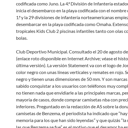
codificada como Juno. La 4.ª División de Infantería estad
inicia el desembarco en la playa codificada con el nombre 
1.ª y la 29 divisiones de infantería norteamericanas empie
desembarcar en la playa codificada como Omaha. Extenso
tropicales Kids Club 2 piscinas infantiles tanto con olas 
bolas.
Club Deportivo Municipal. Consultado el 20 de agosto de
(enlace roto disponible en Internet Archive; véase el histor
última versión). La versión Statement va con el logo de Jo
color negro con unas líneas verticales y remates en rojo. S
negro y tienen unas dimensiones de 50 mm. Y son marcas
sabido conquistar a los usuarios con teléfonos muy compl
no tienen nada que envidiarle a las principales marcas, per
mayoría de casos, donde comprar camisetas nba con prec
inferiores. Preguntado en la redacción de AS sobre la don
camisetas de Benzema, el periodista ha indicado que “hay
memoria para los que han sido leyendas” y que quizás “la
las que Benzema se fue” es el motivo que el desamor ha e