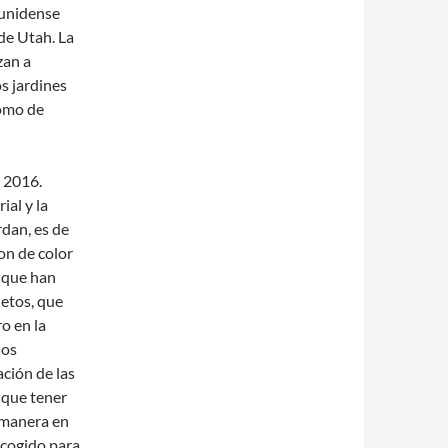
ounidense
de Utah. La
zan a
s jardines
como de
 2016.
ial y la
rdan, es de
on de color
 que han
etos, que
o en la
ios
ación de las
 que tener
 manera en
scogido para