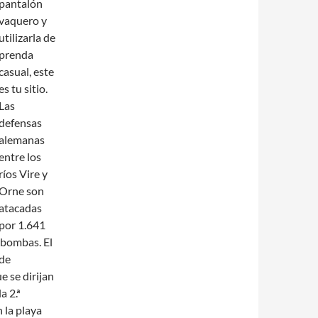
pantalón
vaquero y
utilizarla de
prenda
casual, este
es tu sitio.
Las
defensas
alemanas
entre los
ríos Vire y
Orne son
atacadas
por 1.641
 bombas. El
 de
e se dirijan
a 2.ª
 la playa