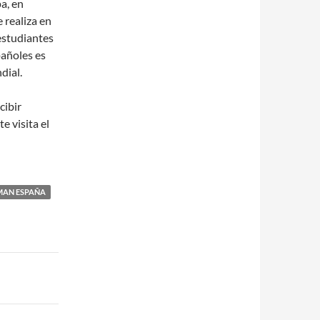
a, en
 realiza en
estudiantes
pañoles es
dial.
cibir
 visita el
MAN ESPAÑA