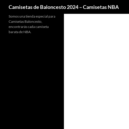
Buscar
Camisetas de Baloncesto 2024 – Camisetas NBA
Somos una tienda especial para
Camisetas Baloncesto,
encontrarás cada camiseta
barata de NBA.