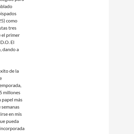
ablado
bispados
325) como
stas tres
 el primer
D.O. El
, dando a
xito de la
e
 temporada,
5 millones
n papel más
de semanas
irse en mis
 que pueda
z incorporada