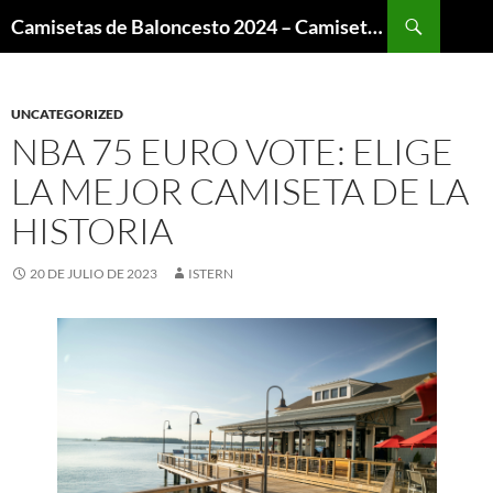
Buscar
Camisetas de Baloncesto 2024 – Camisetas NBA
SALTAR
AL
CONTENIDO
UNCATEGORIZED
NBA 75 EURO VOTE: ELIGE
LA MEJOR CAMISETA DE LA
HISTORIA
20 DE JULIO DE 2023
ISTERN