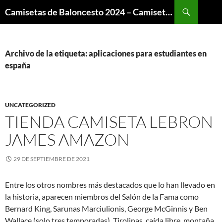
Buscar
Camisetas de Baloncesto 2024 – Camisetas NBA
SALTAR
AL
CONTENIDO
Archivo de la etiqueta: aplicaciones para estudiantes en
españa
UNCATEGORIZED
TIENDA CAMISETA LEBRON
JAMES AMAZON
29 DE SEPTIEMBRE DE 2021
Entre los otros nombres más destacados que lo han llevado en
la historia, aparecen miembros del Salón de la Fama como
Bernard King, Sarunas Marciulionis, George McGinnis y Ben
Wallace (solo tres temporadas). Tirolinas, caída libre, montaña