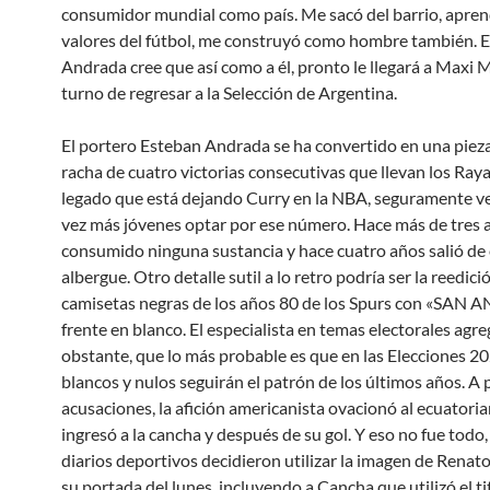
consumidor mundial como país. Me sacó del barrio, aprend
valores del fútbol, me construyó como hombre también. 
Andrada cree que así como a él, pronto le llegará a Maxi 
turno de regresar a la Selección de Argentina.
El portero Esteban Andrada se ha convertido en una pieza
racha de cuatro victorias consecutivas que llevan los Ray
legado que está dejando Curry en la NBA, seguramente 
vez más jóvenes optar por ese número. Hace más de tres 
consumido ninguna sustancia y hace cuatro años salió de
albergue. Otro detalle sutil a lo retro podría ser la reedici
camisetas negras de los años 80 de los Spurs con «SAN 
frente en blanco. El especialista en temas electorales agre
obstante, que lo más probable es que en las Elecciones 20
blancos y nulos seguirán el patrón de los últimos años. A 
acusaciones, la afición americanista ovacionó al ecuator
ingresó a la cancha y después de su gol. Y eso no fue tod
diarios deportivos decidieron utilizar la imagen de Renato
su portada del lunes, incluyendo a Cancha que utilizó el t