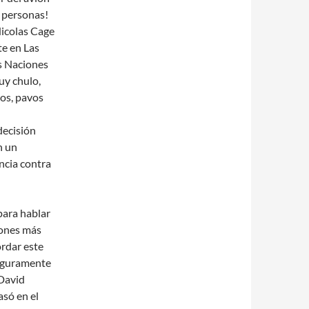
 personas!
Nicolas Cage
te en Las
as Naciones
uy chulo,
os, pavos
decisión
n un
ncia contra
para hablar
iones más
ordar este
seguramente
 David
asó en el