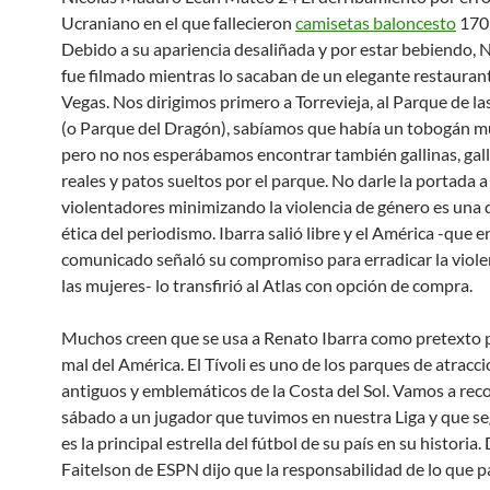
Ucraniano en el que fallecieron
camisetas baloncesto
170
Debido a su apariencia desaliñada y por estar bebiendo, 
fue filmado mientras lo sacaban de un elegante restauran
Vegas. Nos dirigimos primero a Torrevieja, al Parque de l
(o Parque del Dragón), sabíamos que había un tobogán m
pero no nos esperábamos encontrar también gallinas, gall
reales y patos sueltos por el parque. No darle la portada a
violentadores minimizando la violencia de género es una 
ética del periodismo. Ibarra salió libre y el América -que e
comunicado señaló su compromiso para erradicar la viole
las mujeres- lo transfirió al Atlas con opción de compra.
Muchos creen que se usa a Renato Ibarra como pretexto 
mal del América. El Tívoli es uno de los parques de atracc
antiguos y emblemáticos de la Costa del Sol. Vamos a rec
sábado a un jugador que tuvimos en nuestra Liga y que 
es la principal estrella del fútbol de su país en su historia.
Faitelson de ESPN dijo que la responsabilidad de lo que p