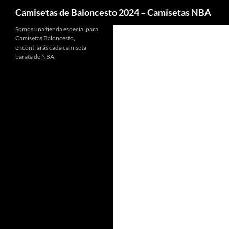
Buscar
Camisetas de Baloncesto 2024 – Camisetas NBA
Somos una tienda especial para
Camisetas Baloncesto,
encontrarás cada camiseta
barata de NBA.