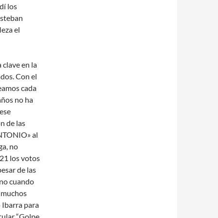
í los
Esteban
Meza el
 clave en la
ados. Con el
veamos cada
años no ha
 ese
ón de las
ANTONIO» al
ga, no
21 los votos
pesar de las
iano cuando
o, muchos
 Ibarra para
itular “Golpe