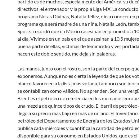
partido es de muchos, especialmente del América, su dueñ
directivos, el entrenador y la propia Liga MX. La conducto
programa Netas Divinas, Natalia Téllez, dio a conocer en 
programa que será madre de una niña. Natalia León, tamb
Sports, recordó que en México asesinan en promedio a 10
al día. Vivimos en un país en el que asesinan a 10.5 mujeres
buena parte de ellas, víctimas de feminicidio y ver portada
hacen este doble sentido, me deja sin palabras.
Las manos, junto con el rostro, son la parte del cuerpo qu
exponemos. Aunque no es cierta la leyenda de que los vo
blanco favorecen a la lista más votada, tampoco son inocu
se contabilizan como válidos. No aprenden. Son una vergü
Brent es el petróleo de referencia en los mercados europe
una mezcla de quince tipos de crudo. El barril de petróleo
llegó a su precio más bajo en más de un año. El Inventari
petróleo del Departamento de Energía de los Estados Un
publica cada miércoles y cuantifica la cantidad de petról
disponible para su consumo en Estados Unidos, que es el 