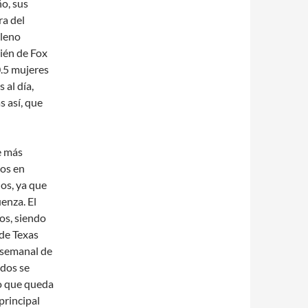
o, sus
ra del
pleno
ién de Fox
.5 mujeres
 al día,
s así, que
e más
tos en
os, ya que
enza. El
os, siendo
 de Texas
o semanal de
idos se
eo que queda
principal