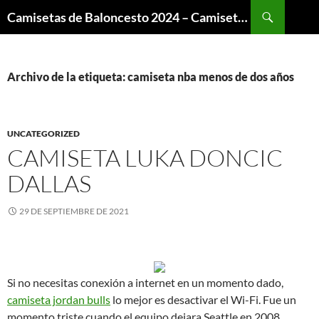
Buscar
Camisetas de Baloncesto 2024 – Camisetas NBA
SALTAR
AL
CONTENIDO
Archivo de la etiqueta: camiseta nba menos de dos años
UNCATEGORIZED
CAMISETA LUKA DONCIC
DALLAS
29 DE SEPTIEMBRE DE 2021
Si no necesitas conexión a internet en un momento dado,
camiseta jordan bulls
lo mejor es desactivar el Wi-Fi. Fue un
momento triste cuando el equipo dejara Seattle en 2008.