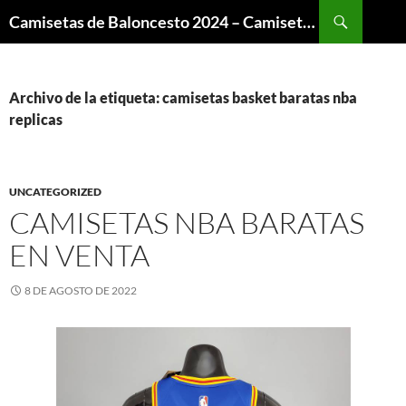
Buscar
Camisetas de Baloncesto 2024 – Camisetas NBA
SALTAR
AL
CONTENIDO
Archivo de la etiqueta: camisetas basket baratas nba
replicas
UNCATEGORIZED
CAMISETAS NBA BARATAS
EN VENTA
8 DE AGOSTO DE 2022