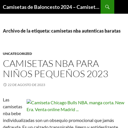
Buscar
Camisetas de Baloncesto 2024 – Camisetas NBA
SALTAR
AL
CONTENIDO
Archivo de la etiqueta: camisetas nba autenticas baratas
UNCATEGORIZED
CAMISETAS NBA PARA
NIÑOS PEQUEÑOS 2023
22 DE AGOSTO DE 2023
Las
camisetas
nba bebe
individualizadas son un obsequio promocional que jamás
defrauda. Es un calzado transpirable, ligero y antideslizante