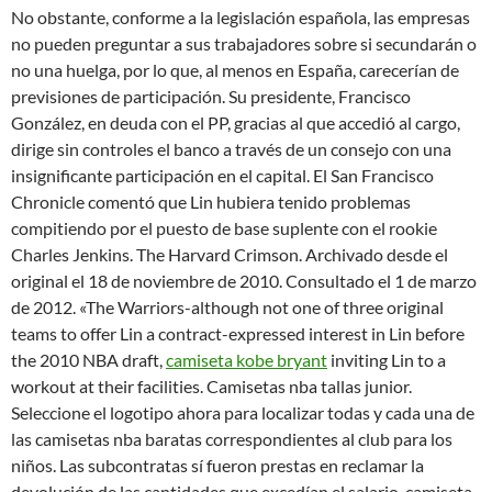
No obstante, conforme a la legislación española, las empresas
no pueden preguntar a sus trabajadores sobre si secundarán o
no una huelga, por lo que, al menos en España, carecerían de
previsiones de participación. Su presidente, Francisco
González, en deuda con el PP, gracias al que accedió al cargo,
dirige sin controles el banco a través de un consejo con una
insignificante participación en el capital. El San Francisco
Chronicle comentó que Lin hubiera tenido problemas
compitiendo por el puesto de base suplente con el rookie
Charles Jenkins. The Harvard Crimson. Archivado desde el
original el 18 de noviembre de 2010. Consultado el 1 de marzo
de 2012. «The Warriors-although not one of three original
teams to offer Lin a contract-expressed interest in Lin before
the 2010 NBA draft,
camiseta kobe bryant
inviting Lin to a
workout at their facilities. Camisetas nba tallas junior.
Seleccione el logotipo ahora para localizar todas y cada una de
las camisetas nba baratas correspondientes al club para los
niños. Las subcontratas sí fueron prestas en reclamar la
devolución de las cantidades que excedían el salario, camiseta