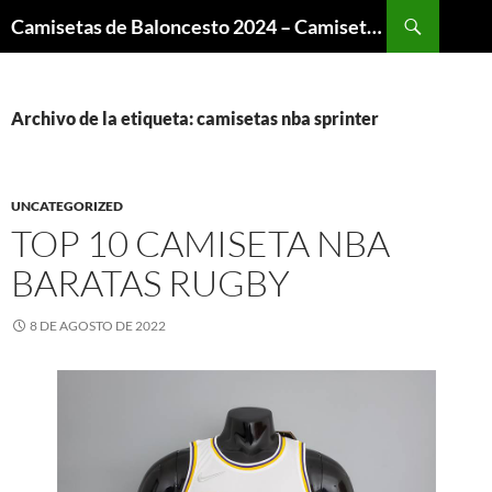
Buscar
Camisetas de Baloncesto 2024 – Camisetas NBA
SALTAR
AL
CONTENIDO
Archivo de la etiqueta: camisetas nba sprinter
UNCATEGORIZED
TOP 10 CAMISETA NBA
BARATAS RUGBY
8 DE AGOSTO DE 2022