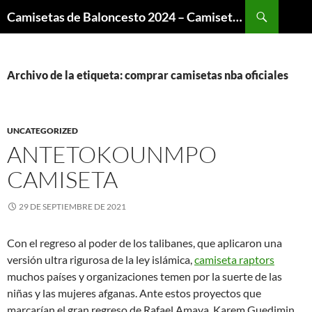
Buscar
Camisetas de Baloncesto 2024 – Camisetas NBA
SALTAR
AL
CONTENIDO
Archivo de la etiqueta: comprar camisetas nba oficiales
UNCATEGORIZED
ANTETOKOUNMPO
CAMISETA
29 DE SEPTIEMBRE DE 2021
Con el regreso al poder de los talibanes, que aplicaron una
versión ultra rigurosa de la ley islámica,
camiseta raptors
muchos países y organizaciones temen por la suerte de las
niñas y las mujeres afganas. Ante estos proyectos que
marcarían el gran regreso de Rafael Amaya, Karem Guedimin