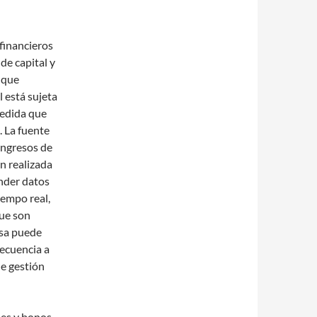
 financieros
de capital y
que
 está sujeta
medida que
. La fuente
 ingresos de
n realizada
ender datos
empo real,
que son
olsa puede
recuencia a
e gestión
nes y bonos