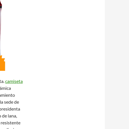
ta.
camiseta
námica
namiento
la sede de
 presidenta
 de lana,
 resistente