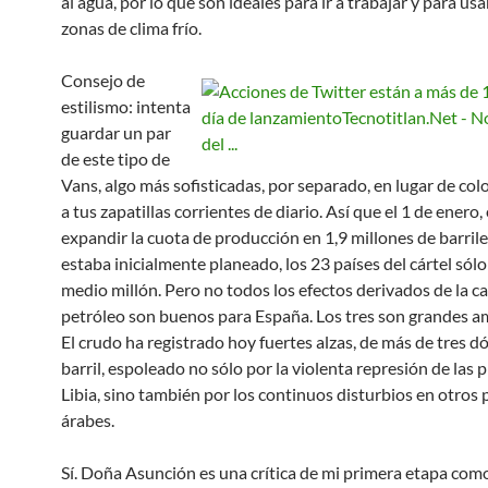
al agua, por lo que son ideales para ir a trabajar y para usa
zonas de clima frío.
Consejo de
estilismo: intenta
guardar un par
de este tipo de
Vans, algo más sofisticadas, por separado, en lugar de col
a tus zapatillas corrientes de diario. Así que el 1 de enero,
expandir la cuota de producción en 1,9 millones de barril
estaba inicialmente planeado, los 23 países del cártel sólo
medio millón. Pero no todos los efectos derivados de la ca
petróleo son buenos para España. Los tres son grandes a
El crudo ha registrado hoy fuertes alzas, de más de tres d
barril, espoleado no sólo por la violenta represión de las 
Libia, sino también por los continuos disturbios en otros 
árabes.
Sí. Doña Asunción es una crítica de mi primera etapa com