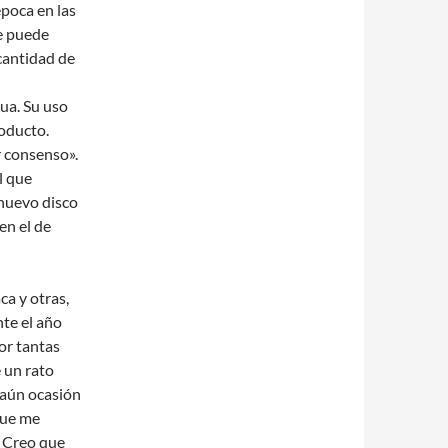
poca en las
e puede
antidad de
ua. Su uso
roducto.
r consenso».
l que
 nuevo disco
en el de
a y otras,
te el año
or tantas
é un rato
 aún ocasión
que me
. Creo que