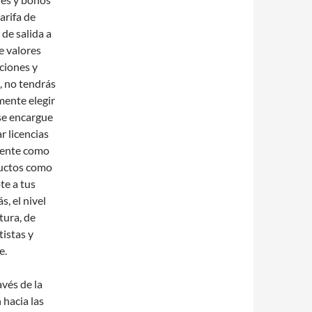
arifa de
de salida a
e valores
ciones y
, no tendrás
mente elegir
 se encargue
r licencias
nmente como
ductos como
te a tus
, el nivel
tura, de
tistas y
e.
vés de la
 hacia las