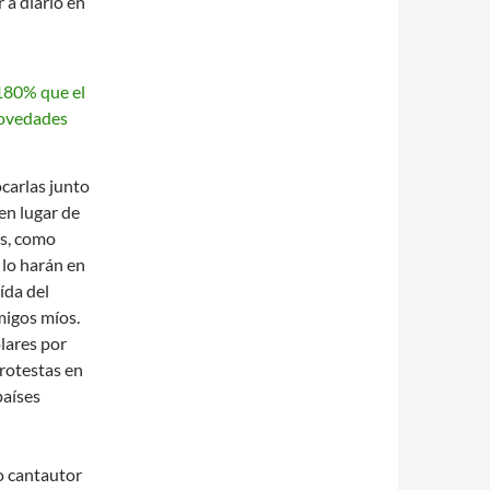
r a diario en
ocarlas junto
 en lugar de
es, como
 lo harán en
ída del
migos míos.
ólares por
protestas en
países
o cantautor