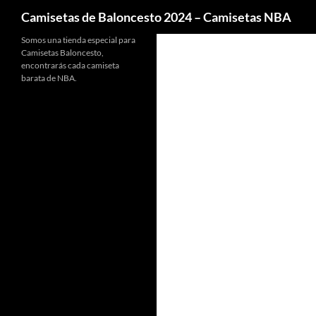
Buscar
Camisetas de Baloncesto 2024 – Camisetas NBA
Somos una tienda especial para
Camisetas Baloncesto,
encontrarás cada camiseta
barata de NBA.