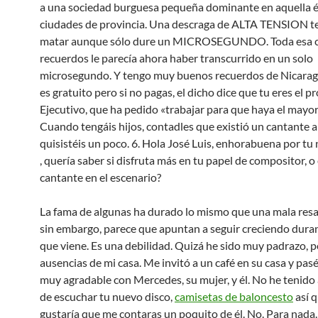
a una sociedad burguesa pequeña dominante en aquella é
ciudades de provincia. Una descraga de ALTA TENSION t
matar aunque sólo dure un MICROSEGUNDO. Toda esa c
recuerdos le parecía ahora haber transcurrido en un solo
microsegundo. Y tengo muy buenos recuerdos de Nicarag
es gratuito pero si no pagas, el dicho dice que tu eres el p
Ejecutivo, que ha pedido «trabajar para que haya el mayo
Cuando tengáis hijos, contadles que existió un cantante a
quisistéis un poco. 6. Hola José Luis, enhorabuena por tu
, quería saber si disfruta más en tu papel de compositor, o 
cantante en el escenario?
La fama de algunas ha durado lo mismo que una mala resac
sin embargo, parece que apuntan a seguir creciendo duran
que viene. Es una debilidad. Quizá he sido muy padrazo, p
ausencias de mi casa. Me invitó a un café en su casa y pas
muy agradable con Mercedes, su mujer, y él. No he tenido
de escuchar tu nuevo disco,
camisetas de baloncesto
así 
gustaría que me contaras un poquito de él. No. Para nada