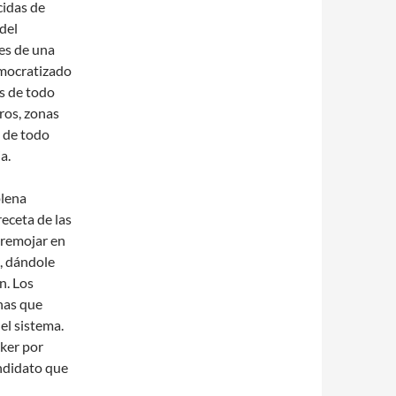
cidas de
 del
es de una
emocratizado
es de todo
ros, zonas
 de todo
a.
plena
receta de las
 remojar en
o, dándole
n. Los
nas que
el sistema.
ker por
andidato que