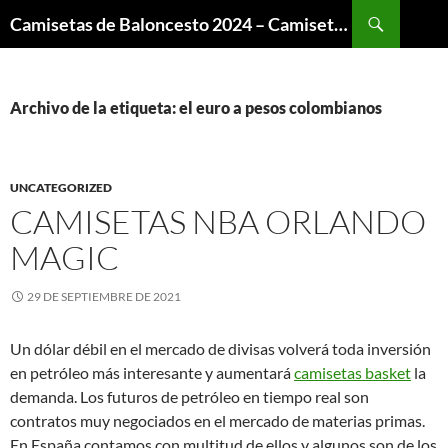
Buscar
Camisetas de Baloncesto 2024 – Camisetas NBA
SALTAR
AL
CONTENIDO
Archivo de la etiqueta: el euro a pesos colombianos
UNCATEGORIZED
CAMISETAS NBA ORLANDO
MAGIC
29 DE SEPTIEMBRE DE 2021
Un dólar débil en el mercado de divisas volverá toda inversión
en petróleo más interesante y aumentará
camisetas basket
la
demanda. Los futuros de petróleo en tiempo real son
contratos muy negociados en el mercado de materias primas.
En España contamos con multitud de ellos y algunos son de los