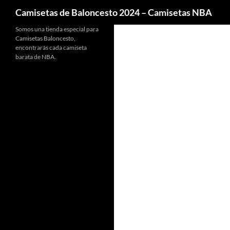
Buscar
Camisetas de Baloncesto 2024 – Camisetas NBA
Somos una tienda especial para
Camisetas Baloncesto,
encontrarás cada camiseta
barata de NBA.