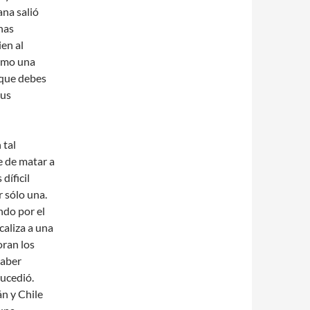
ana salió
nas
ien al
como una
 que debes
tus
 tal
e de matar a
díficil
 sólo una.
ndo por el
caliza a una
oran los
haber
ucedió.
n y Chile