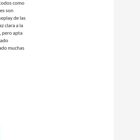
étodos como
des son
eplay de las
 clara a la
, pero apta
sado
sado muchas