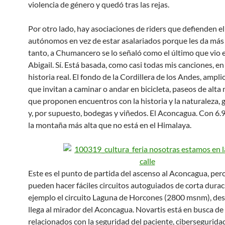
violencia de género y quedó tras las rejas.
Por otro lado, hay asociaciones de riders que defienden e
autónomos en vez de estar asalariados porque les da más 
tanto, a Chumancero se lo señaló como el último que vio e
Abigail. Sí. Está basada, como casi todas mis canciones, e
historia real. El fondo de la Cordillera de los Andes, ampl
que invitan a caminar o andar en bicicleta, paseos de alt
que proponen encuentros con la historia y la naturaleza,
y, por supuesto, bodegas y viñedos. El Aconcagua. Con 6
la montaña más alta que no está en el Himalaya.
Este es el punto de partida del ascenso al Aconcagua, per
pueden hacer fáciles circuitos autoguiados de corta durac
ejemplo el circuito Laguna de Horcones (2800 msnm), de
llega al mirador del Aconcagua. Novartis está en busca de 
relacionados con la seguridad del paciente, cibersegurida