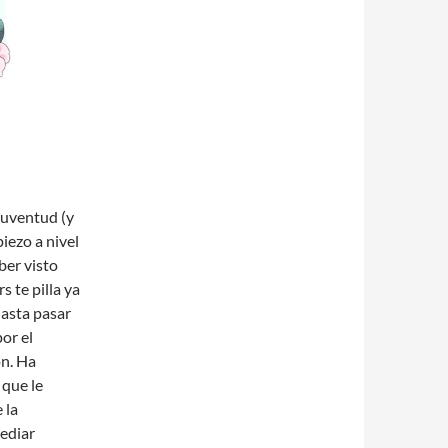
juventud (y
iezo a nivel
ber visto
s te pilla ya
hasta pasar
or el
ón. Ha
 que le
 la
ediar