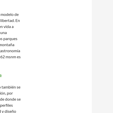
l modelo de
libertad. En
n vida a
n una
ios parques
a montaña
 gastronomía
.962 msnm es
o también se
ión, por
sde donde se
perfiles
d y diseño