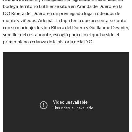
bodega Territorio Luthier se sitúa en Aranda de Duero, en la
DO Ribera del Duero, en un privilegiado lugar rodeados de
monte y viñedos. Además, la tapa tenía que presentarse junto
con su maridaje de vino Ribera del Duero y Guillaume Deymier,
sumiller del restaurante, escogió para ello el que ha sido el
primer blanco crianza de la historia de la D.O.