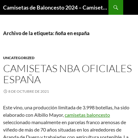
Buscar
Camisetas de Baloncesto 2024 – Camisetas NBA
SALTAR
AL
CONTENIDO
Archivo de la etiqueta: ñoña en españa
UNCATEGORIZED
CAMISETAS NBA OFICIALES
ESPAÑA
8 DE OCTUBRE DE 2021
Este vino, una producción limitada de 3.998 botellas, ha sido
elaborado con Albillo Mayor,
camisetas baloncesto
seleccionado manualmente en parcelas franco arenosas de
viñedo de más de 70 años situadas en los alrededores de
Aranda de Duero y trabajadas con agricultura sostenible. La