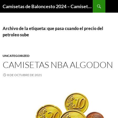
Buscar
Camisetas de Baloncesto 2024 – Camisetas NBA
SALTAR
AL
CONTENIDO
Archivo de la etiqueta: que pasa cuando el precio del
petroleo sube
UNCATEGORIZED
CAMISETAS NBA ALGODON
8 DE OCTUBRE DE 2021