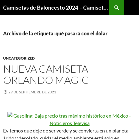
Buscar
Camisetas de Baloncesto 2024 – Camisetas NBA
SALTAR
AL
CONTENIDO
Archivo de la etiqueta: qué pasará con el dólar
UNCATEGORIZED
NUEVA CAMISETA
ORLANDO MAGIC
29 DE SEPTIEMBRE DE 2021
Evitemos que deje de ser verde y se convierta en un planeta
árido y desolado, cuidar el medio ambiente está solo en