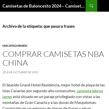
Buscar
Camisetas de Baloncesto 2024 – Camisetas NBA
SALTAR
AL
CONTENIDO
Archivo de la etiqueta: que pasara frases
UNCATEGORIZED
COMPRAR CAMISETAS NBA
CHINA
8 DE OCTUBRE DE 2021
El Seaside Grand Hotel Residencia, mejor hotel de playa de las
Islas Canarias por segundo año consecutivo,
camiseta lebron
james
está situado en un paraje privilegiado con vistas a las
montañas de Gran Canaria y a las dunas de Maspalomas.
Construido en un entorno de playas de dunas y aguas