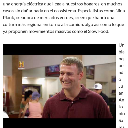
una energía eléctrica que llega a nuestros hogares, en muchos
casos sin dañar nada en el ecosistema. Especialistas como Nina
Plank, creadora de mercados verdes, creen que habrá una
cultura más regional en torno a la comida: algo así como lo que
ya proponen movimientos masivos como el Slow Food.
Un
bla
nq
ue
ad
o
Ju
an
An
to
nio
Sa
ma