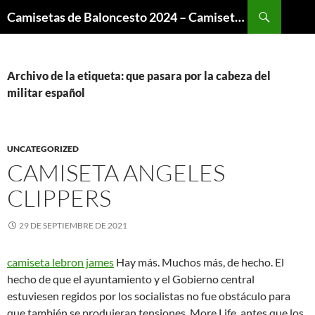
Buscar
Camisetas de Baloncesto 2024 – Camisetas NBA
SALTAR
AL
CONTENIDO
Archivo de la etiqueta: que pasara por la cabeza del
militar español
UNCATEGORIZED
CAMISETA ANGELES
CLIPPERS
29 DE SEPTIEMBRE DE 2021
camiseta lebron james
Hay más. Muchos más, de hecho. El
hecho de que el ayuntamiento y el Gobierno central
estuviesen regidos por los socialistas no fue obstáculo para
que también se produjeran tensiones. More Life, antes que los