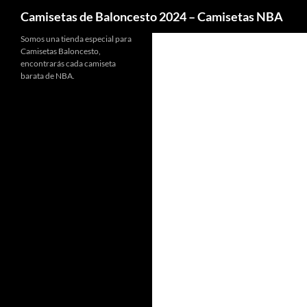
Buscar
Camisetas de Baloncesto 2024 – Camisetas NBA
Somos una tienda especial para
Camisetas Baloncesto,
encontrarás cada camiseta
barata de NBA.