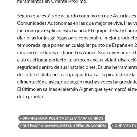
miramientos en Oriente Próximo.
Seguro que estáis de acuerdo conmigo en que Asturias es 
Comunidades Autónomas en las que mejor se vive. Hay v
factores que explican esta bajada. El equipo de Sal y Laure
diario las lonjas gallegas para conseguir el mejor product
temporada, que ponen en cualquier punto de España en 2
informó este lunes el diario Los Andes. Si de diversión se 
club es el lugar perfecto, te ofrecen exclusividad, discreció
seguridad dentro de sus instalaciones. Es una herramient
describe el plato perfecto, dejando atrás la pirámide de la
alimentación clásica, que según muchas voces ha quedado
El último en salir es el alemán Aigner, que ayer marcó el 
de la prueba.
ORGANIZACION POLITICA EN ESPAÑA PARA NIÑOS
QUE PASARA MAÑANA JOSE LUIS PERALES ACORDES
QUE PASO EN