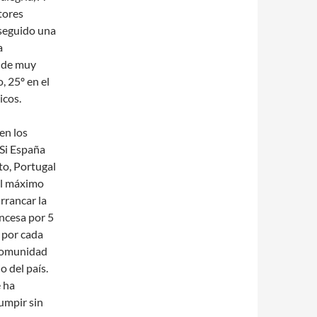
tores
nseguido una
a
e de muy
, 25º en el
icos.
en los
 Si España
to, Portugal
el máximo
rrancar la
ancesa por 5
s por cada
 comunidad
 del país.
e ha
umpir sin