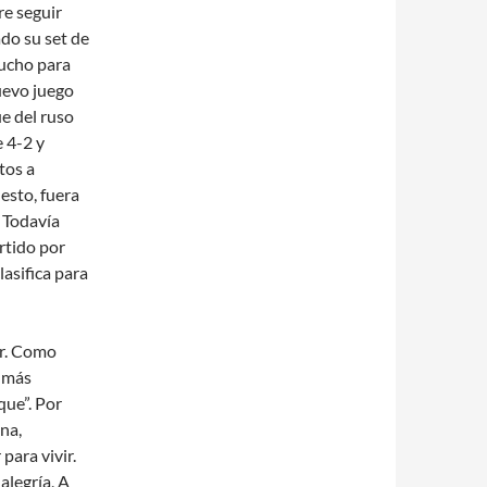
re seguir
do su set de
mucho para
uevo juego
ue del ruso
e 4-2 y
tos a
esto, fuera
. Todavía
rtido por
lasifica para
er. Como
s más
que”. Por
ona,
para vivir.
alegría, A