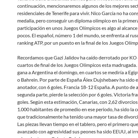
continuación, mencionaremos algunos de los mejores sec
residenciales de Tenerife para vivir. Nico García no ha co
medalla, pero conseguir un diploma olímpico en la primer
participación en unos Juegos Olímpicos es algo al alcanc
pocos. El español, número 1 del mundo, se enfrenta al ruso
ranking ATP, por un puesto en la final de los Juegos Olímp
Recordamos que Gazi Jalidov ha caído derrotado por KO 
cuartos de final de los Juegos Olímpicos esta madrugada.
gana a Argentina el domingo, en cuartos se mediría a Egip
o Bahrein. Por parte de España Álex Dujshebaev ha sido 
anotador, con 6 goles. Francia 18-12 España. A punto de a
segunda parte, pierde la selección por 6 goles. Victoria fr
goles. Según esta estimación, Canarias, con 2,62 divorcio
1.000 habitantes de promedio en ese periodo, ha sido la
que tradicionalmente ha tenido una mayor tasa de divorcio
Las piezas llevan tiempo en el tablero, pero el primero qu
avanzado con agresividad sus peones ha sido EEUU, al irr