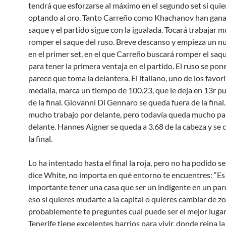
tendrá que esforzarse al máximo en el segundo set si quie
optando al oro. Tanto Carreño como Khachanov han gana
saque y el partido sigue con la igualada. Tocará trabajar 
romper el saque del ruso. Breve descanso y empieza un n
en el primer set, en el que Carreño buscará romper el saq
para tener la primera ventaja en el partido. El ruso se pon
parece que toma la delantera. El italiano, uno de los favori
medalla, marca un tiempo de 100.23, que le deja en 13r pu
de la final. Giovanni Di Gennaro se queda fuera de la final
mucho trabajo por delante, pero todavía queda mucho pa
delante. Hannes Aigner se queda a 3.68 de la cabeza y se c
la final.
Lo ha intentado hasta el final la roja, pero no ha podido s
dice White, no importa en qué entorno te encuentres: “E
importante tener una casa que ser un indigente en un par
eso si quieres mudarte a la capital o quieres cambiar de z
probablemente te preguntes cual puede ser el mejor lugar 
Tenerife tiene excelentes barrios para vivir, donde reina la 