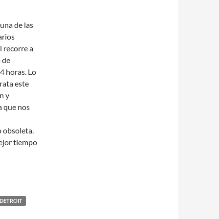
una de las
arios
l recorre a
o de
4 horas. Lo
trata este
n y
a que nos
 obsoleta.
mejor tiempo
 DETROIT