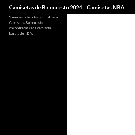
Buscar
Camisetas de Baloncesto 2024 – Camisetas NBA
Somos una tienda especial para
Camisetas Baloncesto,
encontrarás cada camiseta
barata de NBA.