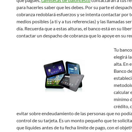
que pagues,
camisetas de baloncesto
contactaran a tus re
para hacerles saber que les debes. Por su parte el despac
cobranza redoblará esfuerzos y se intenta contactar por t
medios posibles (a ti y a tus referencias) y las llamadas se
día. Recuerda que a estas alturas, el banco está en su libe
contactar un despacho de cobranza que lo apoye en su re
Tu banco
elegirá l
alta. En e
Banco d
establec
metodolo
calcular 
mínimo d
crédito, c
evitar sobre endeudamiento de las personas que no podían
control de su tarjeta. Es un monto pequeño que te solicita
que liquides antes de tu fecha límite de pago, con el objet