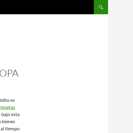
SALTAR AL CONTENIDO
ROPA
édito es
misetas
 bajo esta
n bienes
 al tiempo