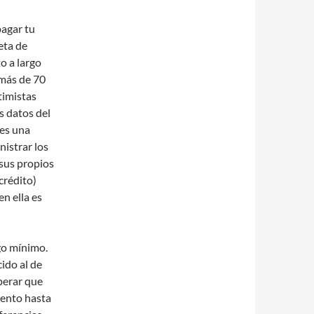
pagar tu
eta de
o a largo
 más de 70
timistas
 datos del
 es una
nistrar los
sus propios
 crédito)
n ella es
ago mínimo.
ido al de
perar que
mento hasta