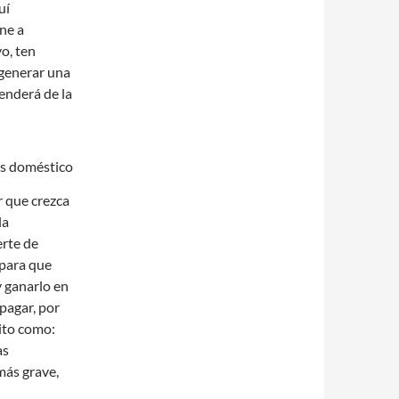
uí
ne a
vo, ten
 generar una
enderá de la
r que crezca
la
erte de
 para que
y ganarlo en
 pagar, por
dito como:
as
 más grave,