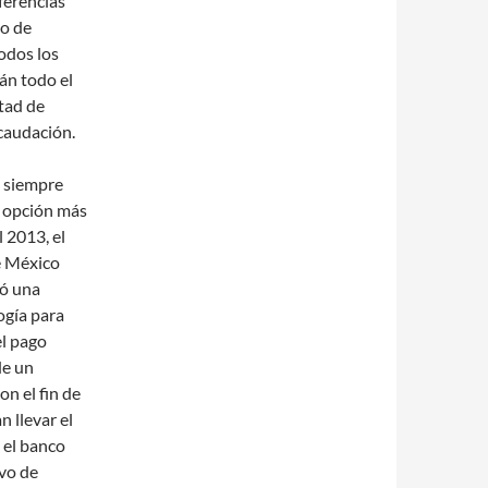
ferencias
ho de
odos los
rán todo el
rtad de
caudación.
 siempre
a opción más
l 2013, el
e México
ió una
gía para
el pago
e un
on el fin de
 llevar el
 el banco
ivo de