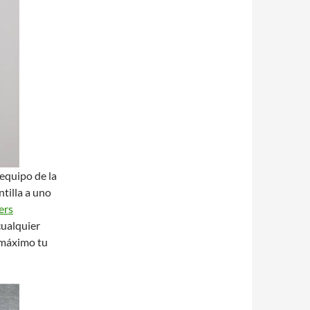
 equipo de la
ntilla a uno
ers
cualquier
l máximo tu