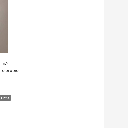
r más
tro propio
 TIMO