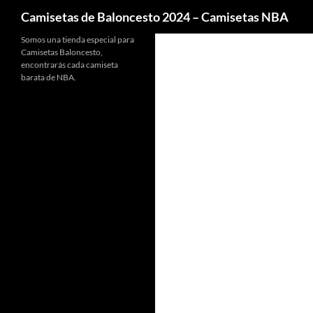
Buscar
Camisetas de Baloncesto 2024 – Camisetas NBA
Somos una tienda especial para
Camisetas Baloncesto,
encontrarás cada camiseta
barata de NBA.