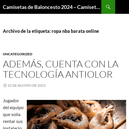
Buscar
Camisetas de Baloncesto 2024 – Camisetas NBA
SALTAR
AL
CONTENIDO
Archivo de la etiqueta: ropa nba barata online
UNCATEGORIZED
ADEMÁS, CUENTA CON LA
TECNOLOGÍA ANTIOLOR
22 DE AGOSTO DE 2023
Jugador
del equipo
que solía
rentar sus
instalacio