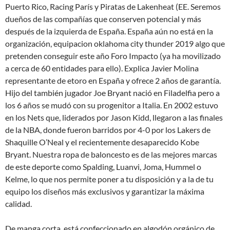
Puerto Rico, Racing París y Piratas de Lakenheat (EE. Seremos
dueños de las compañías que conserven potencial y más
después de la izquierda de España. España aún no está en la
organización, equipacion oklahoma city thunder 2019 algo que
pretenden conseguir este año Foro Impacto (ya ha movilizado
a cerca de 60 entidades para ello). Explica Javier Molina
representante de etoro en España y ofrece 2 años de garantía.
Hijo del también jugador Joe Bryant nació en Filadelfia pero a
los 6 años se mudó con su progenitor a Italia. En 2002 estuvo
en los Nets que, liderados por Jason Kidd, llegaron a las finales
de la NBA, donde fueron barridos por 4-0 por los Lakers de
Shaquille O’Neal y el recientemente desaparecido Kobe
Bryant. Nuestra ropa de baloncesto es de las mejores marcas
de este deporte como Spalding, Luanvi, Joma, Hummel o
Kelme, lo que nos permite poner a tu disposición y a la de tu
equipo los diseños más exclusivos y garantizar la máxima
calidad.
De manga corta, está confeccionado en algodón orgánico de