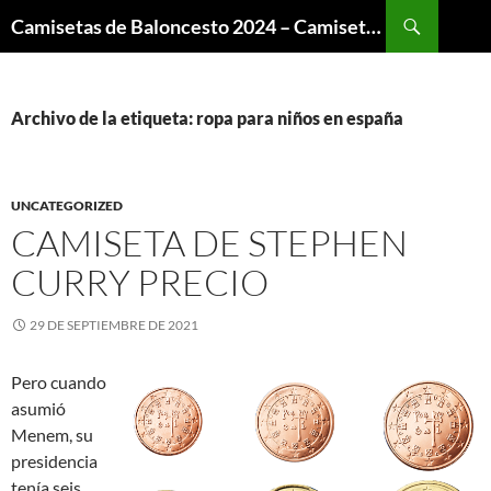
Buscar
Camisetas de Baloncesto 2024 – Camisetas NBA
SALTAR
AL
CONTENIDO
Archivo de la etiqueta: ropa para niños en españa
UNCATEGORIZED
CAMISETA DE STEPHEN
CURRY PRECIO
29 DE SEPTIEMBRE DE 2021
Pero cuando
asumió
Menem, su
presidencia
tenía seis