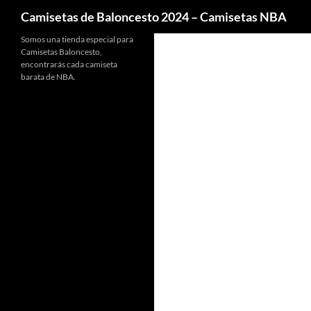
Buscar
Camisetas de Baloncesto 2024 – Camisetas NBA
Somos una tienda especial para
Camisetas Baloncesto,
encontrarás cada camiseta
barata de NBA.