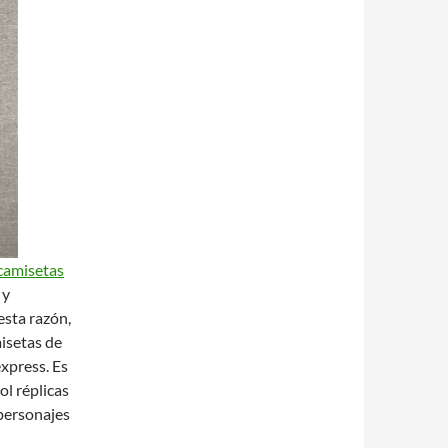
camisetas
 y
esta razón,
isetas de
xpress. Es
ol réplicas
personajes