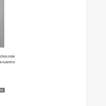
muchos más
a nuestro
VO