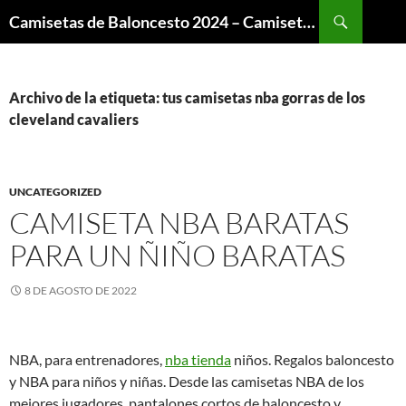
Buscar
Camisetas de Baloncesto 2024 – Camisetas NBA
SALTAR
AL
CONTENIDO
Archivo de la etiqueta: tus camisetas nba gorras de los
cleveland cavaliers
UNCATEGORIZED
CAMISETA NBA BARATAS
PARA UN ÑIÑO BARATAS
8 DE AGOSTO DE 2022
NBA, para entrenadores,
nba tienda
niños. Regalos baloncesto
y NBA para niños y niñas. Desde las camisetas NBA de los
mejores jugadores, pantalones cortos de baloncesto y