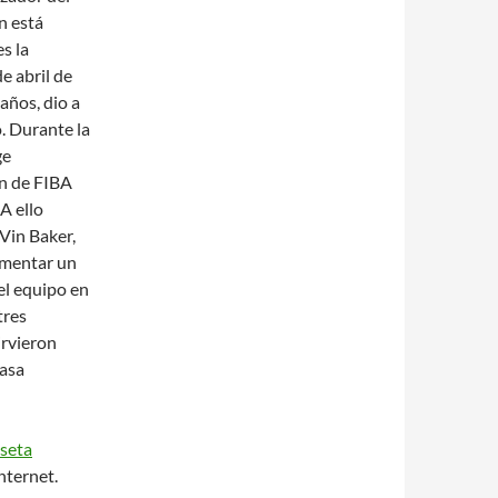
en está
s la
e abril de
años, dio a
. Durante la
ge
ón de FIBA
A ello
 Vin Baker,
rimentar un
el equipo en
tres
irvieron
casa
seta
nternet.