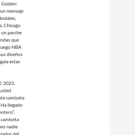
n Golden
n un mensaje
ándales,
s, Chicago
n un parche
endas que
 juego NBA
 sus diseños
egala estas
© 2023.
 usted
nte camiseta
 Ha llegado
entero”,
, camiseta
nes nadie
zador del