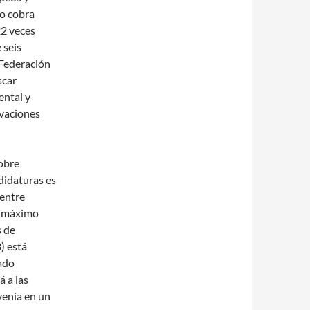
so cobra
22 veces
 seis
 Federación
scar
ntal y
ivaciones
obre
didaturas es
 entre
l máximo
s de
) está
sado
á a las
venia en un