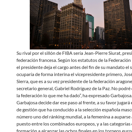
Su rival por el sillón de FIBA sería Jean-Pierre Siurat, pre
federación francesa. Según los estatutos de la Federación 
el presidente deja el cargo antes del fin de su mandato el s
ocuparía de forma interina el vicepresidente primero, Jos
Sierra, que es a su vez presidente de la federación aragone
secretario general, Gabriel Rodríguez de la Paz. No podré 
la federación lo que me ha dado”, ha expresado Garbajosa.
Garbajosa decide dar ese paso al frente, a su favor jugará
de gestión que ha conducido a la selección española mascu
número uno del ránking mundial, a la femenina a auparse 
puesto entre los combinados europeos, y a las categorías
formación a alcanzar las ochos finales en los torneos eur