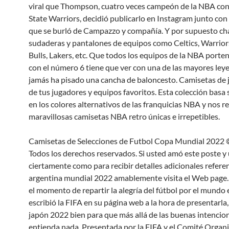
viral que Thompson, cuatro veces campeón de la NBA co
State Warriors, decidió publicarlo en Instagram junto co
que se burló de Campazzo y compañía. Y por supuesto ch
sudaderas y pantalones de equipos como Celtics, Warrior
Bulls, Lakers, etc. Que todos los equipos de la NBA porte
con el número 6 tiene que ver con una de las mayores ley
jamás ha pisado una cancha de baloncesto. Camisetas de
de tus jugadores y equipos favoritos. Esta colección basa
en los colores alternativos de las franquicias NBA y nos r
maravillosas camisetas NBA retro únicas e irrepetibles.
Camisetas de Selecciones de Futbol Copa Mundial 2022 
Todos los derechos reservados. Si usted amó este poste y
ciertamente como para recibir detalles adicionales refere
argentina mundial 2022 amablemente visita el Web page.
el momento de repartir la alegría del fútbol por el mundo 
escribió la FIFA en su página web a la hora de presentarla
japón 2022 bien para que más allá de las buenas intencio
entienda nada. Presentada por la FIFA y el Comité Organi