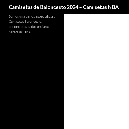
Buscar
Camisetas de Baloncesto 2024 – Camisetas NBA
Somos una tienda especial para
Camisetas Baloncesto,
encontrarás cada camiseta
barata de NBA.