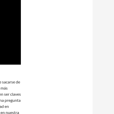
e sacarse de
r más
n ser claves
guna pregunta
ad en
 en nuestra