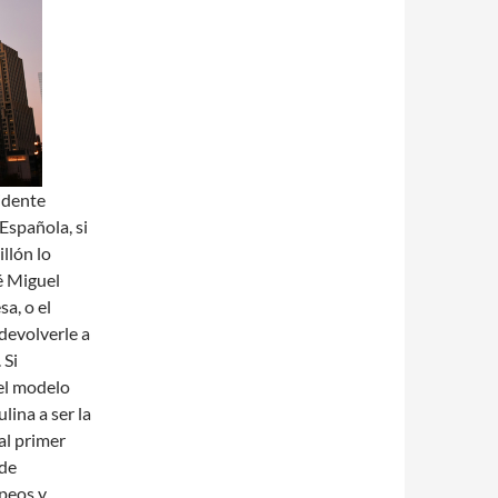
sidente
Española, si
illón lo
é Miguel
sa, o el
devolverle a
 Si
 el modelo
lina a ser la
al primer
 de
opeos y