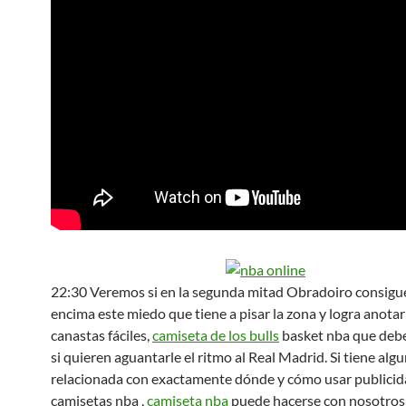
22:30 Veremos si en la segunda mitad Obradoiro consigu
encima este miedo que tiene a pisar la zona y logra anota
canastas fáciles,
camiseta de los bulls
basket nba que debe
si quieren aguantarle el ritmo al Real Madrid. Si tiene al
relacionada con exactamente dónde y cómo usar publicid
camisetas nba ,
camiseta nba
puede hacerse con nosotros