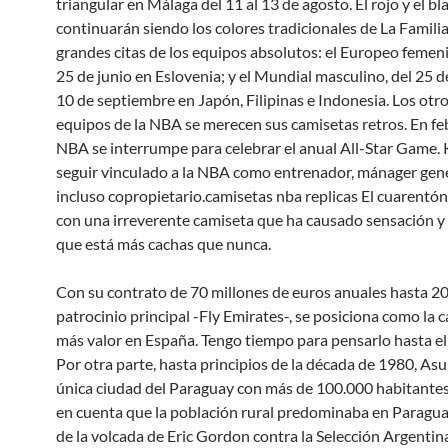
triangular en Málaga del 11 al 13 de agosto. El rojo y el bl
continuarán siendo los colores tradicionales de La Familia
grandes citas de los equipos absolutos: el Europeo femeni
25 de junio en Eslovenia; y el Mundial masculino, del 25 d
10 de septiembre en Japón, Filipinas e Indonesia. Los otr
equipos de la NBA se merecen sus camisetas retros. En feb
NBA se interrumpe para celebrar el anual All-Star Game.
seguir vinculado a la NBA como entrenador, mánager gene
incluso copropietario.camisetas nba replicas El cuarentó
con una irreverente camiseta que ha causado sensación 
que está más cachas que nunca.
Con su contrato de 70 millones de euros anuales hasta 20
patrocinio principal -Fly Emirates-, se posiciona como la 
más valor en España. Tengo tiempo para pensarlo hasta e
Por otra parte, hasta principios de la década de 1980, Asu
única ciudad del Paraguay con más de 100.000 habitantes
en cuenta que la población rural predominaba en Paraguay
de la volcada de Eric Gordon contra la Selección Argentina