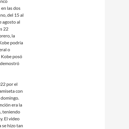
anco
 en las dos
no, del 15 al
e agosto al
os 22
rero, la
 Kobe podría
ral o
n Kobe posó
y demostró
22 por el
camiseta con
l domingo.
nción era la
, teniendo
. El video
 se hizo tan