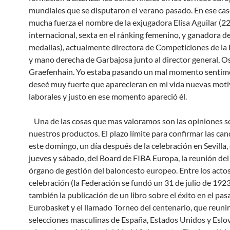
mundiales que se disputaron el verano pasado. En ese ca
mucha fuerza el nombre de la exjugadora Elisa Aguilar (2
internacional, sexta en el ránking femenino, y ganadora de
medallas), actualmente directora de Competiciones de la
y mano derecha de Garbajosa junto al director general, O
Graefenhain. Yo estaba pasando un mal momento sentime
deseé muy fuerte que aparecieran en mi vida nuevas mot
laborales y justo en ese momento apareció él.
Una de las cosas que mas valoramos son las opiniones s
nuestros productos. El plazo límite para confirmar las can
este domingo, un día después de la celebración en Sevilla,
jueves y sábado, del Board de FIBA Europa, la reunión de
órgano de gestión del baloncesto europeo. Entre los acto
celebración (la Federación se fundó un 31 de julio de 1923
también la publicación de un libro sobre el éxito en el pa
Eurobasket y el llamado Torneo del centenario, que reunir
selecciones masculinas de España, Estados Unidos y Eslo