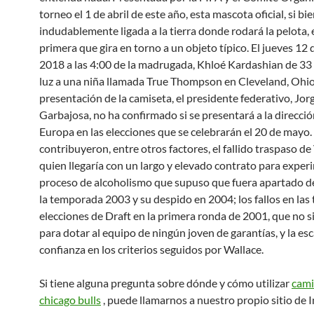
torneo el 1 de abril de este año, esta mascota oficial, si bi
indudablemente ligada a la tierra donde rodará la pelota, e
primera que gira en torno a un objeto típico. El jueves 12 d
2018 a las 4:00 de la madrugada, Khloé Kardashian de 33 
luz a una niña llamada True Thompson en Cleveland, Ohio
presentación de la camiseta, el presidente federativo, Jor
Garbajosa, no ha confirmado si se presentará a la direcci
Europa en las elecciones que se celebrarán el 20 de mayo. 
contribuyeron, entre otros factores, el fallido traspaso de
quien llegaría con un largo y elevado contrato para expe
proceso de alcoholismo que supuso que fuera apartado d
la temporada 2003 y su despido en 2004; los fallos en las 
elecciones de Draft en la primera ronda de 2001, que no s
para dotar al equipo de ningún joven de garantías, y la es
confianza en los criterios seguidos por Wallace.
Si tiene alguna pregunta sobre dónde y cómo utilizar
cami
chicago bulls
, puede llamarnos a nuestro propio sitio de I