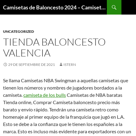
Buscar
Camisetas de Baloncesto 2024 – Camisetas NBA
SALTAR
AL
CONTENIDO
UNCATEGORIZED
TIENDA BALONCESTO
VALENCIA
29 DE SEPTIEMBRE DE 2021
ISTERN
Se llama Camisetas NBA Swingman a aquellas camisetas que
tienen los números y nombres de jugadores bordados a la
camiseta.
camiseta de los bulls
Camisetas de NBA baratas
Tienda online, Comprar Camiseta baloncesto precio más
barato y envío rápido. Tendrán una camiseta retro como
homenaje al primer equipo de la franquicia que jugó en L.A.
Esto se debe a la confianza que le tienen los españoles a la
marca. Esto es incluso más evidente para exportadores con un