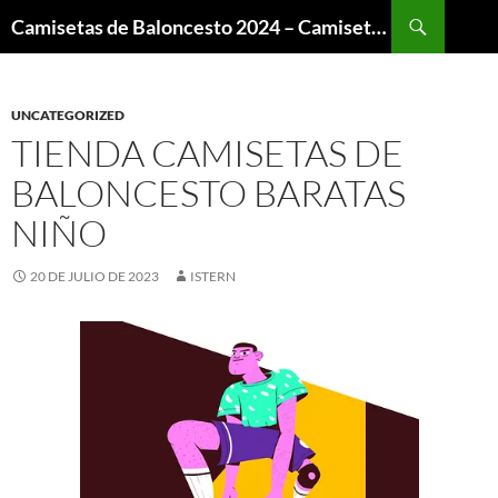
Buscar
Camisetas de Baloncesto 2024 – Camisetas NBA
SALTAR
AL
CONTENIDO
UNCATEGORIZED
TIENDA CAMISETAS DE
BALONCESTO BARATAS
NIÑO
20 DE JULIO DE 2023
ISTERN