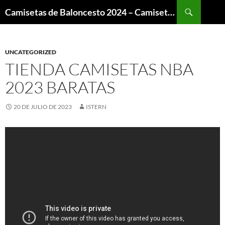
Buscar
Camisetas de Baloncesto 2024 – Camisetas NBA
SALTAR
AL
CONTENIDO
UNCATEGORIZED
TIENDA CAMISETAS NBA
2023 BARATAS
20 DE JULIO DE 2023
ISTERN