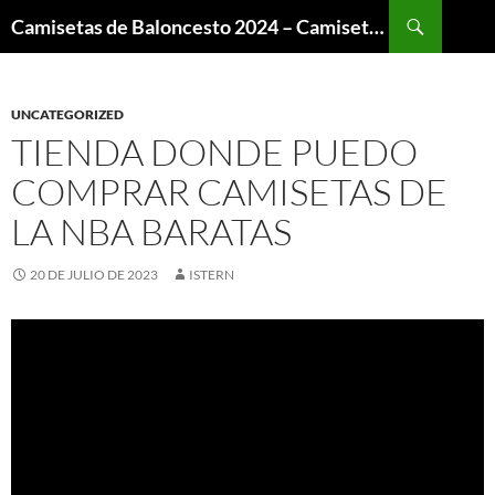
Buscar
Camisetas de Baloncesto 2024 – Camisetas NBA
SALTAR
AL
CONTENIDO
UNCATEGORIZED
TIENDA DONDE PUEDO
COMPRAR CAMISETAS DE
LA NBA BARATAS
20 DE JULIO DE 2023
ISTERN