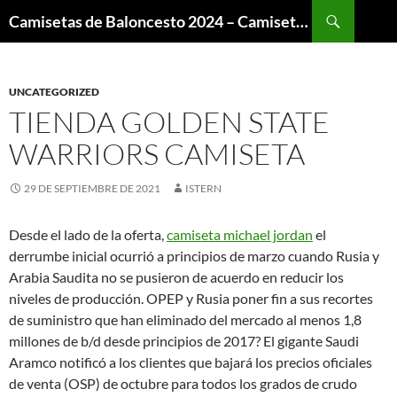
Buscar
Camisetas de Baloncesto 2024 – Camisetas NBA
SALTAR
AL
CONTENIDO
UNCATEGORIZED
TIENDA GOLDEN STATE
WARRIORS CAMISETA
29 DE SEPTIEMBRE DE 2021
ISTERN
Desde el lado de la oferta,
camiseta michael jordan
el
derrumbe inicial ocurrió a principios de marzo cuando Rusia y
Arabia Saudita no se pusieron de acuerdo en reducir los
niveles de producción. OPEP y Rusia poner fin a sus recortes
de suministro que han eliminado del mercado al menos 1,8
millones de b/d desde principios de 2017? El gigante Saudi
Aramco notificó a los clientes que bajará los precios oficiales
de venta (OSP) de octubre para todos los grados de crudo