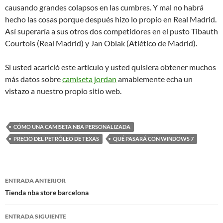
causando grandes colapsos en las cumbres. Y mal no habrá
hecho las cosas porque después hizo lo propio en Real Madrid.
Así superaría a sus otros dos competidores en el pusto Tibauth
Courtois (Real Madrid) y Jan Oblak (Atlético de Madrid).
Si usted acarició este artículo y usted quisiera obtener muchos
más datos sobre
camiseta jordan
amablemente echa un
vistazo a nuestro propio sitio web.
CÓMO UNA CAMISETA NBA PERSONALIZADA
PRECIO DEL PETRÓLEO DE TEXAS
QUÉ PASARÁ CON WINDOWS 7
Navegación
ENTRADA ANTERIOR
de
Tienda nba store barcelona
entradas
ENTRADA SIGUIENTE