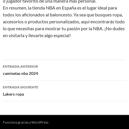
o jugador favorito de una manera más personal.
En resumen, la tienda NBA en España es el lugar ideal para
todos los aficionados al baloncesto. Ya sea que busques ropa,
accesorios o productos personalizados, aquí encontrarás todo
lo que necesitas para mostrar tu pasión por la NBA. ¡No dudes
en visitarla y llevarte algo especial!
Navegación
ENTRADA ANTERIOR
de
camisetas nba 2024
entradas
ENTRADA SIGUIENTE
Lakers ropa
Funciona gracias a WordPress