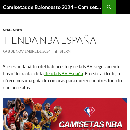
Buscar
Camisetas de Baloncesto 2024 – Camisetas NBA
SALTAR
AL
CONTENIDO
NBA-INDEX
TIENDA NBA ESPAÑA
8 DE NOVIEMBRE DE 2024
ISTERN
Si eres un fanático del baloncesto y de la NBA, seguramente
has oído hablar de la
tienda NBA España
. En este artículo, te
ofrecemos una guía de compras para que encuentres todo lo
que necesitas.