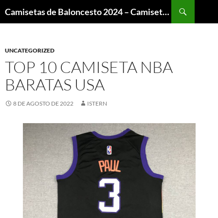
Buscar
Camisetas de Baloncesto 2024 – Camisetas NBA
SALTAR
AL
CONTENIDO
UNCATEGORIZED
TOP 10 CAMISETA NBA
BARATAS USA
8 DE AGOSTO DE 2022
ISTERN