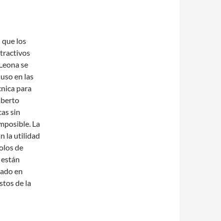
 que los
tractivos
 Leona se
uso en las
cnica para
lberto
as sin
imposible. La
n la utilidad
olos de
 están
rado en
stos de la