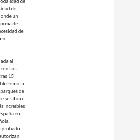
modalidad de
sidad de
 donde un
aforma de
necesidad de
 en
ada al
 con sus
tras 15
ible como la
é parques de
e se sitúa el
s increíbles
España en
ñola.
 aprobado
 autorizan