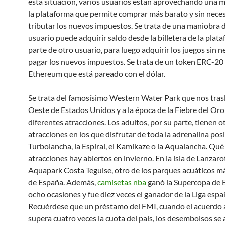
esta situación, varios usuarios están aprovechando una 
la plataforma que permite comprar más barato y sin nece
tributar los nuevos impuestos. Se trata de una maniobra
usuario puede adquirir saldo desde la billetera de la plat
parte de otro usuario, para luego adquirir los juegos sin 
pagar los nuevos impuestos. Se trata de un token ERC-20
Ethereum que está pareado con el dólar.
Se trata del famosísimo Western Water Park que nos trasl
Oeste de Estados Unidos y a la época de la Fiebre del Oro
diferentes atracciones. Los adultos, por su parte, tienen o
atracciones en los que disfrutar de toda la adrenalina pos
Turbolancha, la Espiral, el Kamikaze o la Aqualancha. Qu
atracciones hay abiertos en invierno. En la isla de Lanzarot
Aquapark Costa Teguise, otro de los parques acuáticos má
de España. Además,
camisetas nba
ganó la Supercopa de 
ocho ocasiones y fue diez veces el ganador de la Liga espa
Recuérdese que un préstamo del FMI, cuando el acuerdo
supera cuatro veces la cuota del país, los desembolsos se