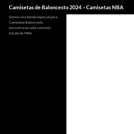
Buscar
Camisetas de Baloncesto 2024 – Camisetas NBA
Somos una tienda especial para
Camisetas Baloncesto,
encontrarás cada camiseta
barata de NBA.