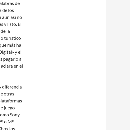
alabras de
 de los
 aún así no
 y listo. El
de la
o turístico
 que más ha
igital» y el
s pagarlo al
aclara en el
 diferencia
e otras
plataformas
de juego
como Sony
PS o MS
Xbox los