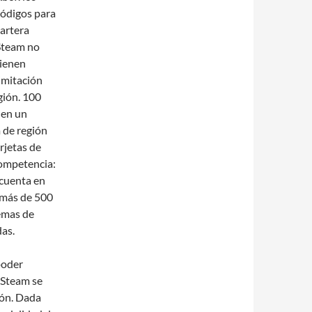
códigos para
artera
Steam no
tienen
imitación
gión. 100
 en un
 de región
rjetas de
competencia:
cuenta en
 más de 500
temas de
das.
poder
 Steam se
ión. Dada