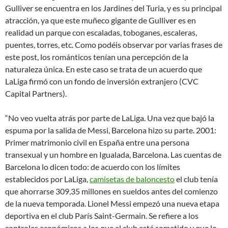
Gulliver se encuentra en los Jardines del Turia, y es su principal
atracción, ya que este muñeco gigante de Gulliver es en
realidad un parque con escaladas, toboganes, escaleras,
puentes, torres, etc. Como podéis observar por varias frases de
este post, los románticos tenían una percepción de la
naturaleza única. En este caso se trata de un acuerdo que
LaLiga firmó con un fondo de inversión extranjero (CVC
Capital Partners).
“No veo vuelta atrás por parte de LaLiga. Una vez que bajó la
espuma por la salida de Messi, Barcelona hizo su parte. 2001:
Primer matrimonio civil en España entre una persona
transexual y un hombre en Igualada, Barcelona. Las cuentas de
Barcelona lo dicen todo: de acuerdo con los límites
establecidos por LaLiga,
camisetas de baloncesto
el club tenía
que ahorrarse 309,35 millones en sueldos antes del comienzo
de la nueva temporada. Lionel Messi empezó una nueva etapa
deportiva en el club París Saint-Germain. Se refiere a los
controles económicos a los que el club está sometido y que lo