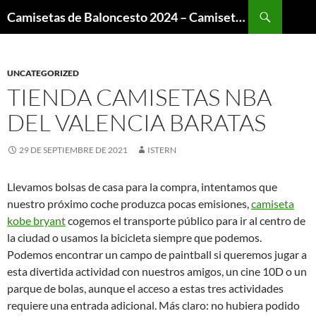
Buscar
Camisetas de Baloncesto 2024 – Camisetas NBA
SALTAR
AL
CONTENIDO
UNCATEGORIZED
TIENDA CAMISETAS NBA
DEL VALENCIA BARATAS
29 DE SEPTIEMBRE DE 2021
ISTERN
Llevamos bolsas de casa para la compra, intentamos que
nuestro próximo coche produzca pocas emisiones,
camiseta
kobe bryant
cogemos el transporte público para ir al centro de
la ciudad o usamos la bicicleta siempre que podemos.
Podemos encontrar un campo de paintball si queremos jugar a
esta divertida actividad con nuestros amigos, un cine 10D o un
parque de bolas, aunque el acceso a estas tres actividades
requiere una entrada adicional. Más claro: no hubiera podido