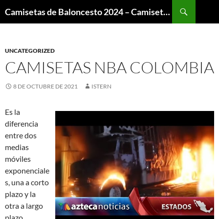
Buscar
Camisetas de Baloncesto 2024 – Camisetas NBA
SALTAR
AL
CONTENIDO
UNCATEGORIZED
CAMISETAS NBA COLOMBIA
8 DE OCTUBRE DE 2021
ISTERN
Es la
diferencia
entre dos
medias
móviles
exponenciale
s, una a corto
plazo y la
otra a largo
plazo,