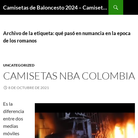
Buscar
Camisetas de Baloncesto 2024 – Camisetas NBA
SALTAR
AL
CONTENIDO
Archivo de la etiqueta: qué pasó en numancia en la epoca
de los romanos
UNCATEGORIZED
CAMISETAS NBA COLOMBIA
8 DE OCTUBRE DE 2021
Es la
diferencia
entre dos
medias
móviles